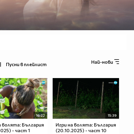
Най-нови
|
Пусни в плейлист
16:22
15:39
а волята: България
Игри на волята: България
2025) - част 1
(20.10.2025) - част 10