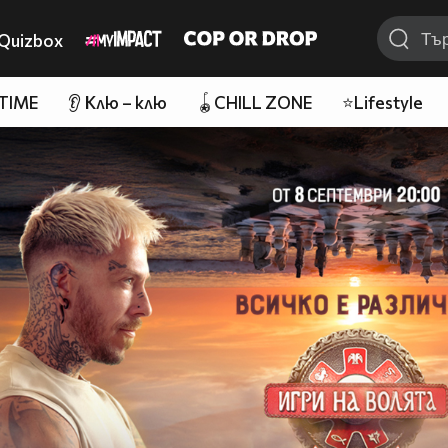
Quizbox
 TIME
👂 Клю – клю
🪀CHILL ZONE
⭐Lifestyle