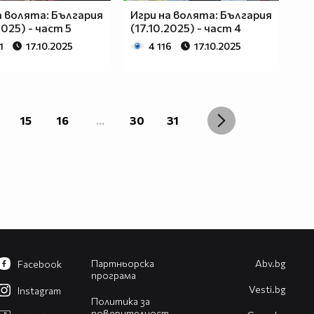
а волята: България
Игри на волята: България
2025) - част 5
(17.10.2025) - част 4
1
17.10.2025
4 116
17.10.2025
15
16
...
30
31
Партньорска
Abv.bg
Facebook
програма
Vesti.bg
Instagram
Политика за
поверителност