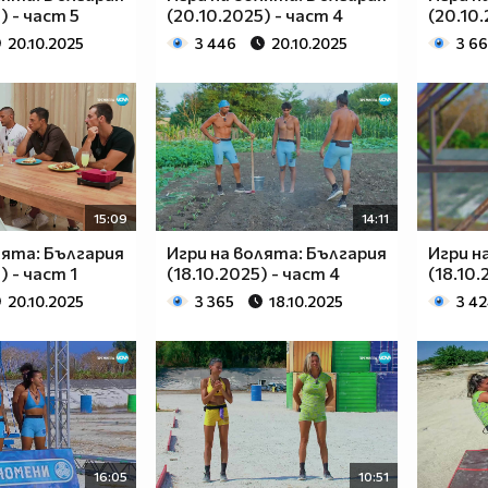
) - част 5
(20.10.2025) - част 4
(20.10.
20.10.2025
3 446
20.10.2025
3 6
15:09
14:11
лята: България
Игри на волята: България
Игри н
) - част 1
(18.10.2025) - част 4
(18.10.
20.10.2025
3 365
18.10.2025
3 4
16:05
10:51