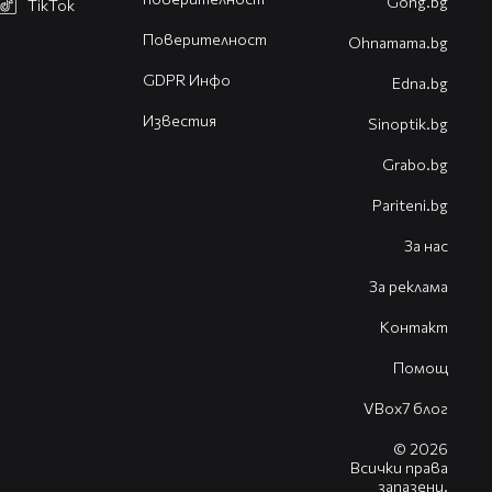
Gong.bg
TikTok
Поверителност
Оhnamama.bg
GDPR Инфо
Edna.bg
Известия
Sinoptik.bg
Grabo.bg
Pariteni.bg
За нас
За реклама
Контакт
Помощ
VBox7 блог
© 2026
Всички права
запазени.