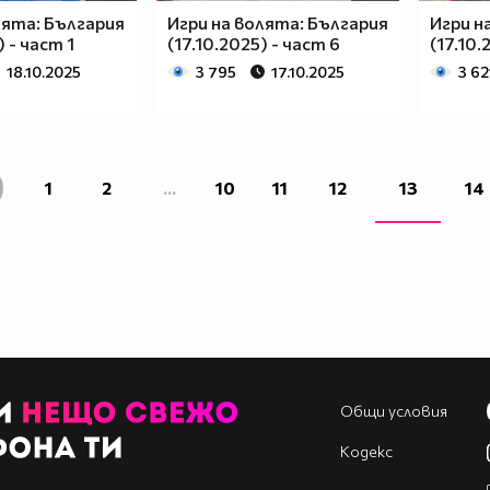
лята: България
Игри на волята: България
Игри н
) - част 1
(17.10.2025) - част 6
(17.10.
18.10.2025
3 795
17.10.2025
3 62
1
2
...
10
11
12
13
14
Общи условия
Кодекс