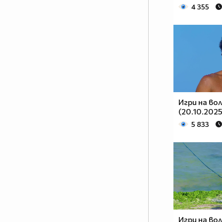
4 355
Игри на во
(20.10.2025
5 833
Игри на во