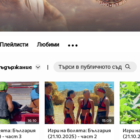
Плейлисти
Любими
съдържание
|
16:10
15:09
лята: България
Игри на волята: България
Игри н
) - част 3
(21.10.2025) - част 2
(21.10.