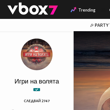
Member of
👾
Trending
🎉 PARTY
Игри на волята
СЛЕДВАЙ
2747