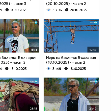
2025) - част 3
(20.10.2025) - част 2
69
20.10.2025
3 706
20.10.2025
11:34
12:43
а волята: България
Игри на волята: България
2025) - част 3
(18.10.2025) - част 2
24
18.10.2025
3 149
18.10.2025
21:45
21:40