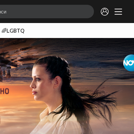
🌈LGBTQ