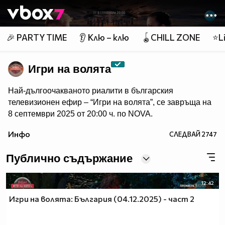
Member of
👾
🎉 PARTY TIME
👂 Клю – клю
🪀CHILL ZONE
⭐Li
Игри на волята
Най-дългоочакваното риалити в българския
телевизионен ефир – “Игри на волята”, се завръща на
8 септември 2025 от 20:00 ч. по NOVA.
Инфо
СЛЕДВАЙ
2747
Публично съдържание
12:42
Игри на волята: България (04.12.2025) - част 2