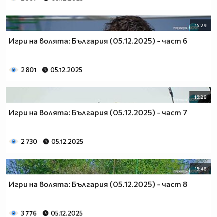
15:29
Игри на волята: България (05.12.2025) - част 6
2 801
05.12.2025
16:28
Игри на волята: България (05.12.2025) - част 7
2 730
05.12.2025
15:48
Игри на волята: България (05.12.2025) - част 8
3 776
05.12.2025