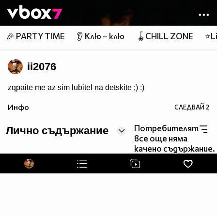
Member of
👾
🎉 PARTY TIME
👂 Клю – клю
🪀CHILL ZONE
⭐Li
ii2076
zqpaite me az sim lubitel na detskite ;) :)
Инфо
СЛЕДВАЙ
2
Потребителят
Лично съдържание
все още няма
качено съдържание.