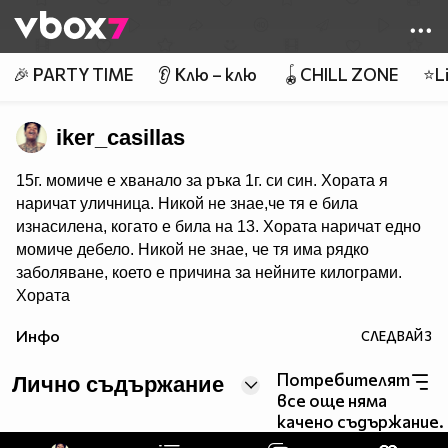
Member of
👾
🎉 PARTY TIME
👂 Клю – клю
🪀CHILL ZONE
⭐Li
iker_casillas
15г. момиче е хванало за ръка 1г. си син. Хората я
наричат уличница. Никой не знае,че тя е била
изнасилена, когато е била на 13. Хората наричат едно
момиче дебело. Никой не знае, че тя има рядко
заболяване, което е причина за нейните килограми.
Хората
наричат един стар мъж отвратителен. Никой не знае,че
Инфо
СЛЕДВАЙ
3
той е имал сериозен инцидент, който е засегнал лицето
му докато той се е биел за страната ни. Сложете това
Потребителят
Лично съдържание
на стената си, ако сте против тормоза и
все още няма
стереотипа. 95% от вас няма да го направят.
качено съдържание.