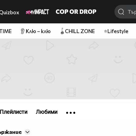
Quizbox
 TIME
👂 Клю – клю
🪀CHILL ZONE
⭐Lifestyle
Плейлисти
Любими
ържание