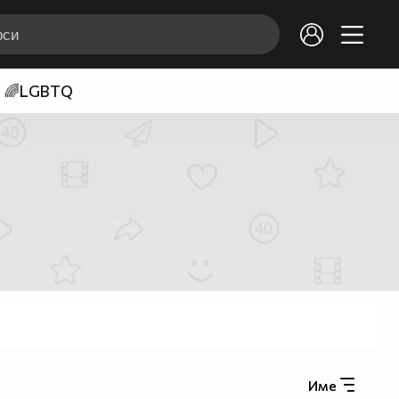
🌈LGBTQ
Име