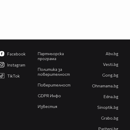
Партньорска
Abv.bg
Facebook
програма
Vesti.bg
Instagram
Политика за
поверителност
Gong.bg
TikTok
Поверителност
Оhnamama.bg
GDPR Инфо
Edna.bg
Известия
Sinoptik.bg
Grabo.bg
Pariteni.bg