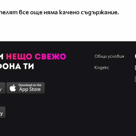
елят все още няма качено съдържание.
Общи условия
Кодекс