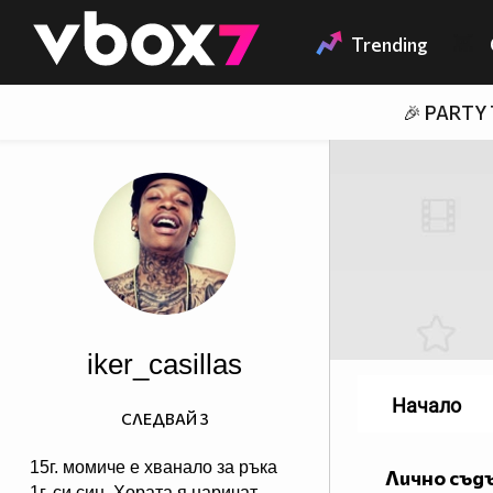
Member of
👾
Trending
🎉 PARTY
iker_casillas
Начало
СЛЕДВАЙ
3
15г. момиче е хванало за ръка
Лично съд
1г. си син. Хората я наричат