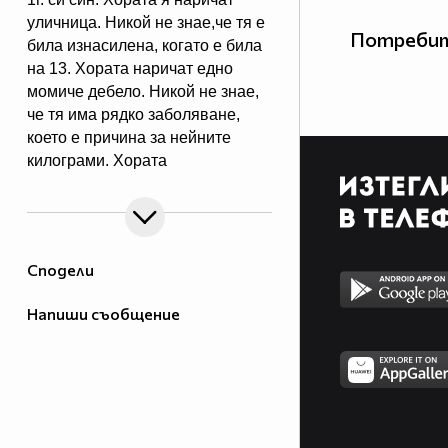
уличница. Никой не знае,че тя е
Потребит
била изнасилена, когато е била
на 13. Хората наричат едно
момиче дебело. Никой не знае,
че тя има рядко заболяване,
което е причина за нейните
килограми. Хората
наричат един стар мъж
отвратителен. Никой не знае,че
той е имал сериозен инцидент,
който е засегнал лицето му
Сподели
докато той се е биел за страната
ни. Сложете това на стената си,
Напиши съобщение
ако сте против тормоза и
стереотипа. 95% от вас няма да
го направят.