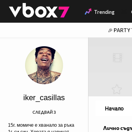
Member of
👾
Trending
🎉 PARTY
iker_casillas
Начало
СЛЕДВАЙ
3
15г. момиче е хванало за ръка
Лично съд
1г. си син. Хората я наричат