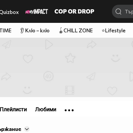
Quizbox
 TIME
👂 Клю – клю
🪀CHILL ZONE
⭐Lifestyle
Плейлисти
Любими
ържание