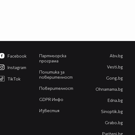
Партньорска
Abv.bg
Facebook
програма
Vesti.bg
Instagram
Политика за
поверителност
Gong.bg
TikTok
Поверителност
Оhnamama.bg
GDPR Инфо
Edna.bg
Известия
Sinoptik.bg
Grabo.bg
Pariteni.bg