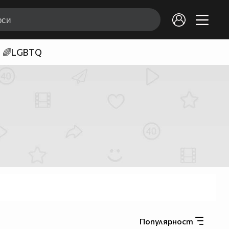
🌈LGBTQ
Популярност