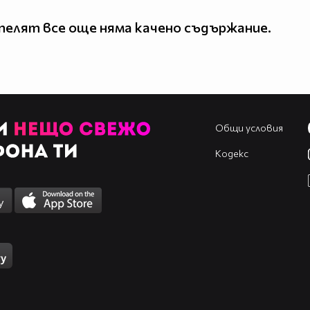
елят все още няма качено съдържание.
Общи условия
Кодекс