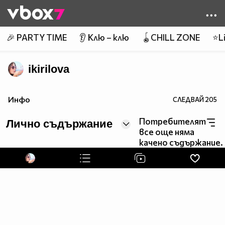
Member of
👾
🎉 PARTY TIME
👂 Клю – клю
🪀CHILL ZONE
⭐Li
ikirilova
Инфо
СЛЕДВАЙ
205
Потребителят
Лично съдържание
все още няма
качено съдържание.