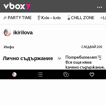
Member of
👾
🎉 PARTY TIME
👂 Клю – клю
🪀CHILL ZONE
⭐Li
ikirilova
Инфо
СЛЕДВАЙ
205
Потребителят
Лично съдържание
все още няма
качено съдържание.