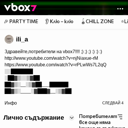
Member of
👾
🎉 PARTY TIME
👂 Клю – клю
🪀CHILL ZONE
⭐Li
ili_a
Здравейте,потребители на vbox7!!!! ;) ;) ;) :) :) :)
http://www.youtube.com/watch?v=njNiaxue-rM
https://www.youtube.com/watch?v=rPLwWs7L2qQ
░░███████
░██▓▒░░▒▓██
██▓▒░__░▒▓██___██████
██▓▒░____░▓███▓__░▒▓██
/> ██▓▒░___░▓██▓_____░▒▓██
Инфо
СЛЕДВАЙ
4
██▓▒░______________ ░▒▓██
_██▓▒░______________░▒▓██
Потребителят
Лично съдържание
__██▓▒░____________░▒▓██
все още няма
___██▓▒░__________░▒▓██ Когато паднеш,аз ще те