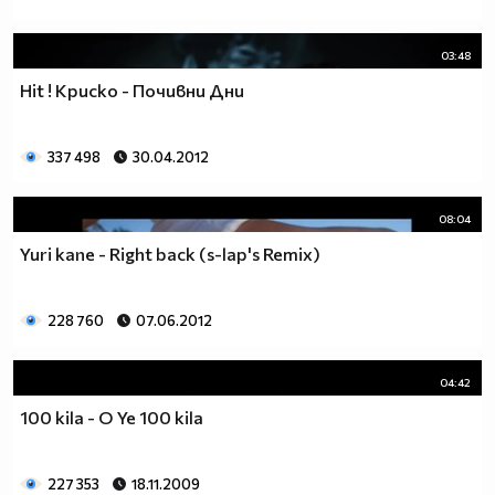
03:48
Hit ! Криско - Почивни Дни
337 498
30.04.2012
08:04
Yuri kane - Right back (s-lap's Remix)
228 760
07.06.2012
04:42
100 kila - O Ye 100 kila
227 353
18.11.2009