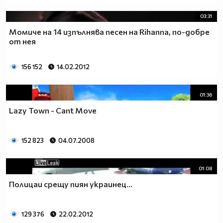
03:31
Момиче на 14 изпълнява песен на Rihanna, по-добре
от нея
156 152
14.02.2012
01:36
Lazy Town - Cant Move
152 823
04.07.2008
01:08
Полицаи срещу пиян украинец...
129 376
22.02.2012