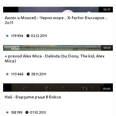
02:27
Ангел и Моисей - Черно море .. X-factor България ..
2o11
179 994
02.12.2011
03:25
+ prevod Alex Mica - Dalinda (by Dony, The kid, Alex
Mica)
170 466
28.11.2011
03:40
Hай - Бързите ръце в бокса
158 199
07.10.2011