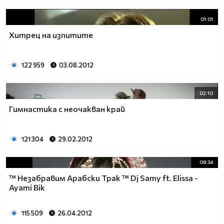
01:01
Хитрец на изпитите
122 959
03.08.2012
02:10
Гимнастика с неочакван край
121 304
29.02.2012
08:34
™ Незабравим Арабски Трак ™ Dj Samy ft. Elissa -
Ayami Bik
115 509
26.04.2012