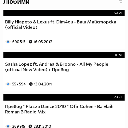
Любими
03:01
Billy Hlapeto & Lexus ft. Dim4ou - Баш Майсторска
(official Video)
690 515
16.05.2012
03:51
Sasha Lopez ft. Andrea & Broono - All My People
(official New Video) + Превод
557 594
13.04.2011
04:41
Превод * Plazza Dance 2010 * Ofir Cohen - Ba Elaih
Roman B Radio Mix
369 915
28.11.2010