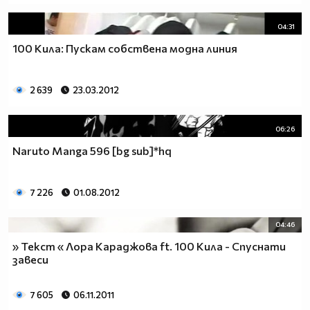
04:31
100 Кила: Пускам собствена модна линия
2 639
23.03.2012
06:26
Naruto Manga 596 [bg sub]*hq
7 226
01.08.2012
04:46
» Текст « Лора Караджова ft. 100 Кила - Спуснати
завеси
7 605
06.11.2011