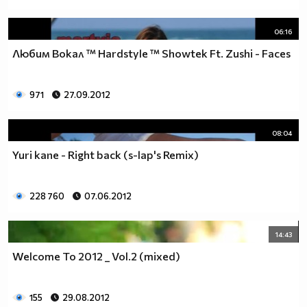
06:16
Любим Вокал ™ Hardstyle ™ Showtek Ft. Zushi - Faces
971
27.09.2012
08:04
Yuri kane - Right back (s-lap's Remix)
228 760
07.06.2012
14:43
Welcome To 2012 _ Vol.2 (mixed)
155
29.08.2012