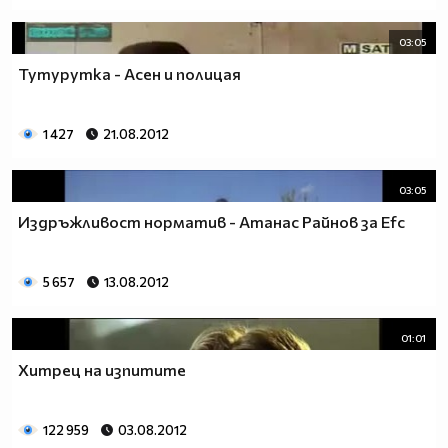
03:05
Тутурутка - Асен и полицая
1 427
21.08.2012
03:05
Издръжливост норматив - Атанас Райнов за Efc
5 657
13.08.2012
01:01
Хитрец на изпитите
122 959
03.08.2012