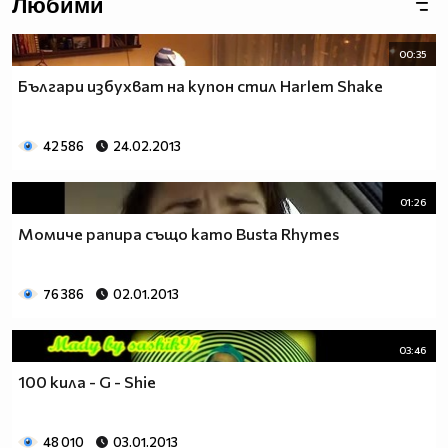
Любими
00:35
Българи избухват на купон стил Harlem Shake
42 586
24.02.2013
01:26
Момиче рапира също като Busta Rhymes
76 386
02.01.2013
03:46
100 кила - G - Shie
48 010
03.01.2013