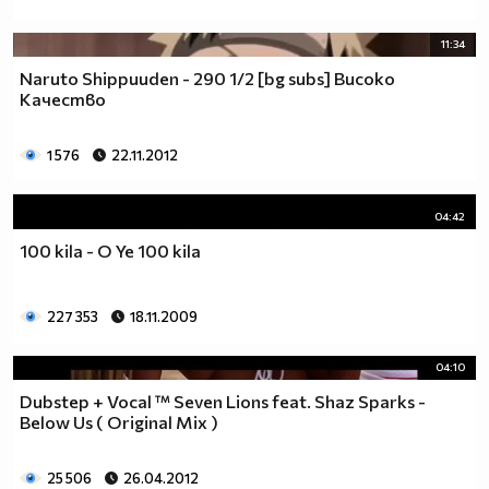
11:34
Naruto Shippuuden - 290 1/2 [bg subs] Високо
Качество
1 576
22.11.2012
04:42
100 kila - O Ye 100 kila
227 353
18.11.2009
04:10
Dubstep + Vocal ™ Seven Lions feat. Shaz Sparks -
Below Us ( Original Mix )
25 506
26.04.2012