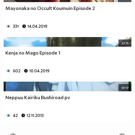
Mayonaka no Occult Koumuin Episode 2
331
14.04.2019
23:51
Kenja no Mago Episode 1
602
10.04.2019
01:17
Neppuu Kairiku Bushiroad pv
42
12.11.2013