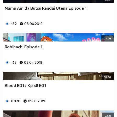
Namu Amida Butsu Rendai Utena Episode 1
182
08.04.2019
24:08
Robihachi Episode 1
173
08.04.2019
59:09
Blood E01 / Кръв Е01
8 820
01.05.2019
23:36