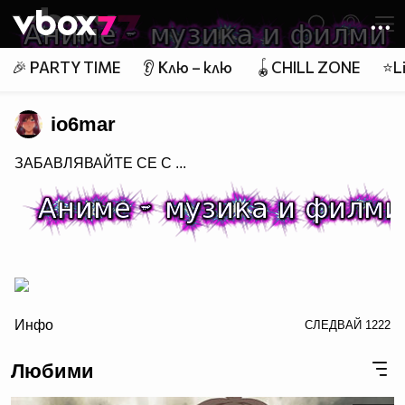
Member of
👾
🎉 PARTY TIME
👂 Клю – клю
🪀CHILL ZONE
⭐Li
io6mar
ЗАБАВЛЯВАЙТЕ СЕ С ...
/>
Инфо
СЛЕДВАЙ
1222
Любими
заповядайте в Аниме - музика и филми