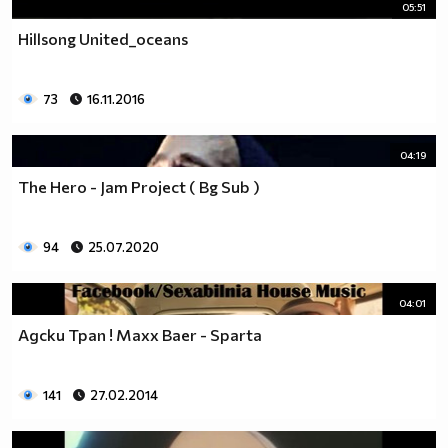
05:51
независимо дали хората са от един и същи пол.
Hillsong United_oceans
Любовта е Любов!
:D :D :D
Заповядаите тук :http://vbox7.com/groups/f38ae2aa224b
73
16.11.2016
Аниме и музика всеки ден :P :D
04:19
The Hero - Jam Project ( Bg Sub )
94
25.07.2020
04:01
Адски Трап ! Maxx Baer - Sparta
141
27.02.2014