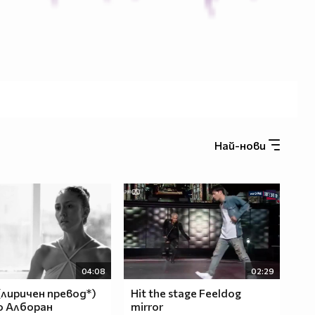
Най-нови
04:08
02:29
 (лиричен превод*)
Hit the stage Feeldog
ло Алборан
mirror