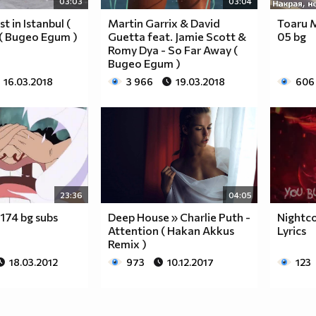
03:03
03:04
t in Istanbul (
Martin Garrix & David
Toaru M
)( Видео Едит )
Guetta feat. Jamie Scott &
05 bg
Romy Dya - So Far Away (
Видео Едит )
16.03.2018
3 966
19.03.2018
606
23:36
04:05
 174 bg subs
Deep House » Charlie Puth -
Nightco
Attention ( Hakan Akkus
Lyrics
Remix )
18.03.2012
973
10.12.2017
123