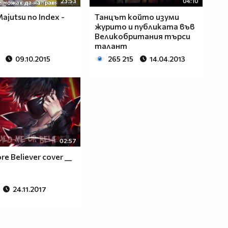
23:53
04:10
ajutsu no Index -
Танцът който изуми
журито и публиката във
Великобритания търси
талант
09.10.2015
265 215
14.04.2013
02:57
re Believer cover __
24.11.2017