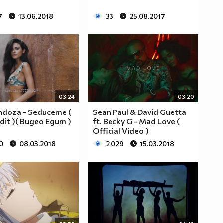
7
13.06.2018
33
25.08.2017
03:24
03:20
ndoza - Seduceme (
Sean Paul & David Guetta
dit )( Видео Едит )
ft. Becky G - Mad Love (
Official Video )
0
08.03.2018
2 029
15.03.2018