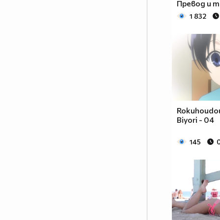
формата на сериал, включващ
Превод и 
драма, фантастика, комедия,
1 832
романтика. Единствената
разлика между игралните
сериали и анимето е, че анимето
е нарисувано... Ако подкрепяш
тази теза, може да копнеш това
в профилчето си
Фен на аниметата се родих,
фен на аниметата ще умра,
Rokuhoudou
и от гроба ще крещя
Biyori - 04
АНИМЕТАТА СА ВЪРХА!!!
:D
145
" />
♀+♀=♥ ПОЛЪТ
♂+♂=♥ НЕ Е ОТ
♂+♀=♥ ЗНАЧЕНИЕ