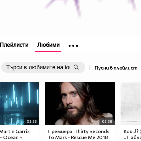
Плейлисти
Любими
|
Пусни в плейлист
03:35
03:38
artin Garrix
Премиера! Thirty Seconds
Кой..!?
 - Ocean +
To Mars - Rescue Me 2018
.. Паб