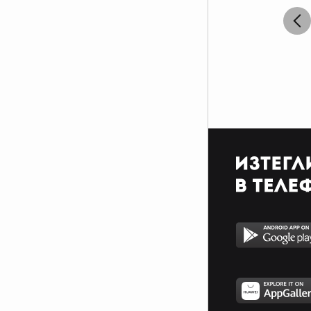
3 годишните: "Мамо, обичам
те!". 14 годишните: "Мамо,
говори си!." 16г: "Моята майка е
толкова досадна!" 18 г: "Искам
да се махна от тази къща." 25 г: