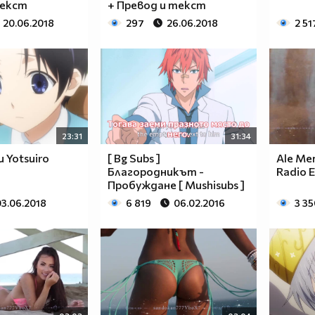
текст
+ Превод и текст
20.06.2018
297
26.06.2018
2 51
23:31
31:34
 Yotsuiro
[ Bg Subs ]
Ale Me
Благородникът -
Radio E
Пробуждане [ Mushisubs ]
03.06.2018
6 819
06.02.2016
3 35