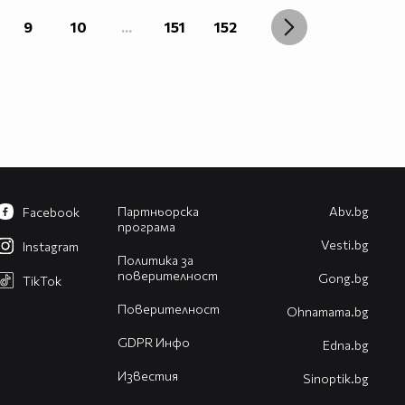
9
10
...
151
152
Партньорска
Abv.bg
Facebook
програма
Vesti.bg
Instagram
Политика за
поверителност
Gong.bg
TikTok
Поверителност
Оhnamama.bg
GDPR Инфо
Edna.bg
Известия
Sinoptik.bg