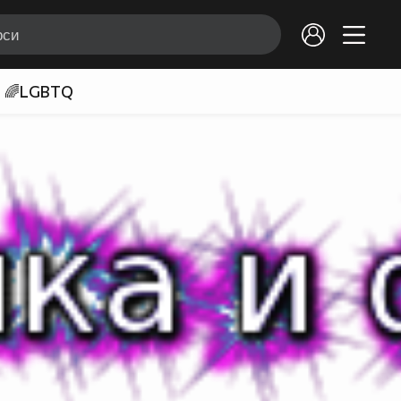
🌈LGBTQ