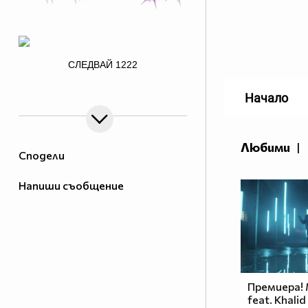
/>
СЛЕДВАЙ
1222
Начало
заповядайте в Аниме - музика и
филми
Любими
|
Сподели
http://i.imgur.com/jnmLQMT.png
Напиши съобщение
1% от населението МРАЗИ
Аниметата.Ако ти си от тези 99%
които ги харесват сложи това в
профила си.
Анимето се води за детски
филм,така ли? Да бе,да!
Премиера! M
Анимето е игрален филм под
feat. Khalid