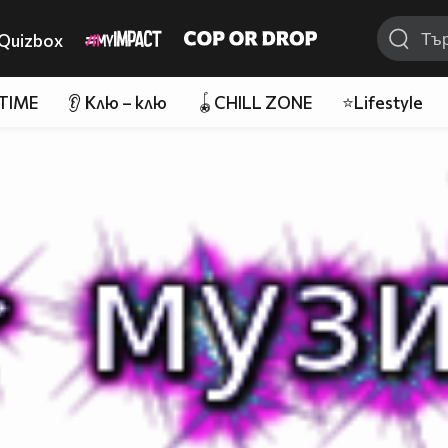
Quizbox
 TIME
👂 Клю – клю
🪀CHILL ZONE
⭐Lifestyle