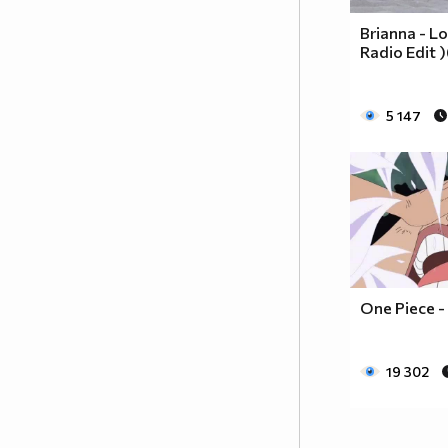
Постави това в профила си ако
Brianna - Los
подкрепяш всеки вид връзка, и
Radio Edit 
осъзнаваш че любовта е от
значение, независимо дали
хората са от един и същи пол.
5 147
Любовта е Любов!
:D :D :D
Заповядаите тук
:http://vbox7.com/groups/f38ae2aa224b
Аниме и музика всеки ден :P :D
One Piece -
19 302