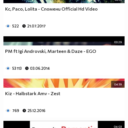
Kc, Paco, Lolita - Спомени Official Hd Video
522
21.07.2017
03:29
PM ft Igi Androvski, Marteen & Daze - EGO
53 113
03.06.2014
04:39
Kiz - Halbstark Amv - Zest
769
25.12.2016
04:03