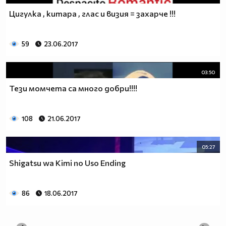
Цигулка , китара , глас и визия = захарче !!!
59
23.06.2017
03:50
Тези момчета са много добри!!!!
108
21.06.2017
05:27
Shigatsu wa Kimi no Uso Ending
86
18.06.2017