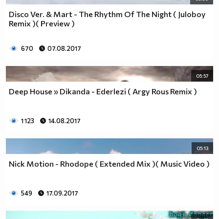
независимо дали хората са от един и същи пол.
Disco Ver. & Mart - The Rhythm Of The Night ( Juloboy
Любовта е Любов!
Remix )( Preview )
:D :D :D
Заповядаите тук :http://vbox7.com/groups/f38ae2aa224b
670
07.08.2017
Аниме и музика всеки ден :P :D
05:57
Deep House » Dikanda - Ederlezi ( Argy Rous Remix )
1 123
14.08.2017
05:13
Nick Motion - Rhodope ( Extended Mix )( Music Video )
549
17.09.2017