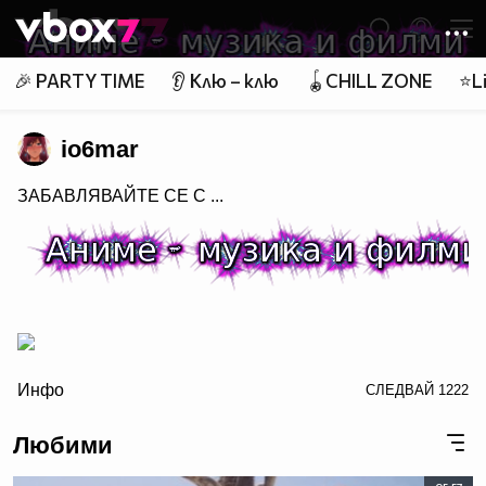
Member of
👾
🎉 PARTY TIME
👂 Клю – клю
🪀CHILL ZONE
⭐Li
io6mar
ЗАБАВЛЯВАЙТЕ СЕ С ...
/>
Инфо
СЛЕДВАЙ
1222
Любими
заповядайте в Аниме - музика и филми