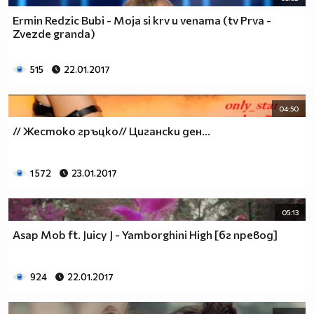
независимо дали хората са от един и същи пол.
Ermin Redzic Bubi - Moja si krv u venama (tv Prva -
Любовта е Любов!
Zvezde granda)
:D :D :D
Заповядаите тук :http://vbox7.com/groups/f38ae2aa224b
515
22.01.2017
Аниме и музика всеки ден :P :D
04:50
// Жестоко гръцко// Цигански ден...
1 572
23.01.2017
05:13
Asap Mob ft. Juicy J - Yamborghini High [бг превод]
924
22.01.2017