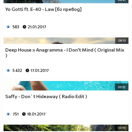
Yo Gotti ft. E-40 - Law [бг превод]
583
21.01.2017
06:13
Deep House » Anagramma - I Don't Mind ( Original Mix
)
5 432
17.01.2017
03:52
Saffy - Don`t Hideaway ( Radio Edit )
751
18.01.2017
03:59