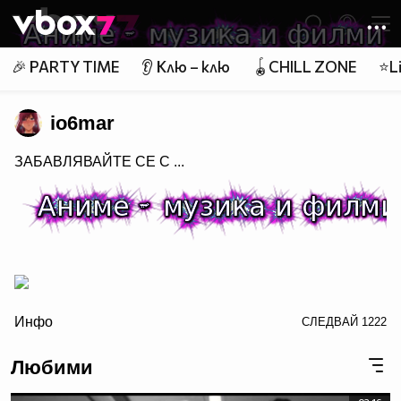
Member of
👾
🎉 PARTY TIME
👂 Клю – клю
🪀CHILL ZONE
⭐Li
io6mar
ЗАБАВЛЯВАЙТЕ СЕ С ...
/>
Инфо
СЛЕДВАЙ
1222
Любими
заповядайте в Аниме - музика и филми