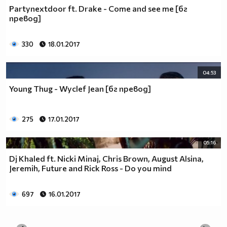
Partynextdoor ft. Drake - Come and see me [бг
превод]
330
18.01.2017
04:53
Young Thug - Wyclef Jean [бг превод]
275
17.01.2017
05:16
Dj Khaled ft. Nicki Minaj, Chris Brown, August Alsina,
Jeremih, Future and Rick Ross - Do you mind
697
16.01.2017