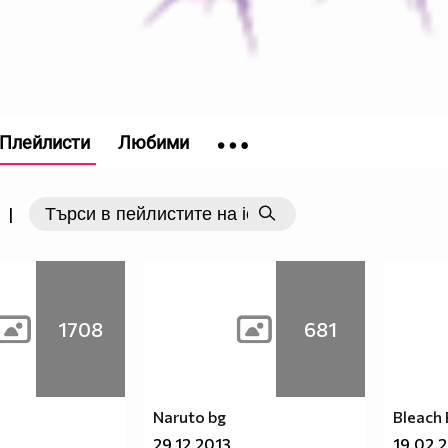
Плейлисти
Любими
|
1708
681
Naruto bg
Bleach
29.12.2013
19.02.