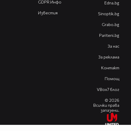
GDPR Инфо
Edna.bg
Известия
Sinoptik.bg
Grabo.bg
Pariteni.bg
За нас
За реклама
Контакт
Помощ
VBox7 блог
© 2026
Всички права
запазени.