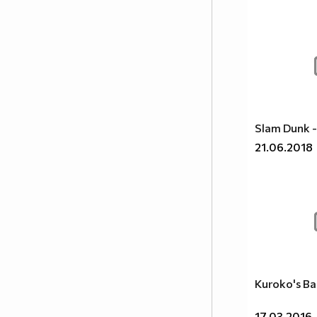
Постави това в профила си ако
подкрепяш всеки вид връзка, и
осъзнаваш че любовта е от
значение, независимо дали
хората са от един и същи пол.
Любовта е Любов!
:D :D :D
Заповядаите тук
Slam Dunk -
:http://vbox7.com/groups/f38ae2aa224b
21.06.2018
Аниме и музика всеки ден :P :D
Kuroko's Ba
17.03.2016