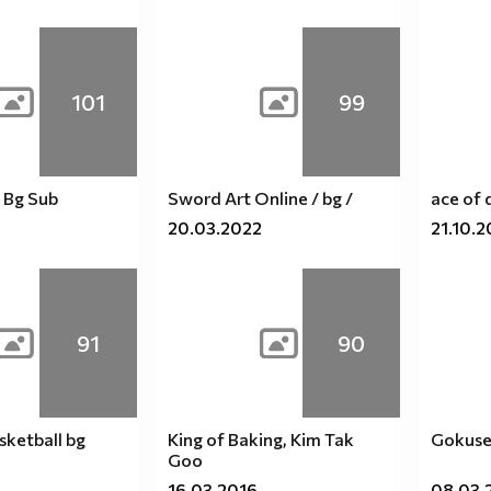
101
99
 Bg Sub
Sword Art Online / bg /
ace of
20.03.2022
21.10.2
91
90
sketball bg
King of Baking, Kim Tak
Gokus
Goo
16.03.2016
08.03.