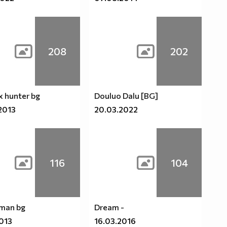
208
202
x hunter bg
Douluo Dalu [BG]
2013
20.03.2022
116
104
 man bg
Dream -
2013
16.03.2016