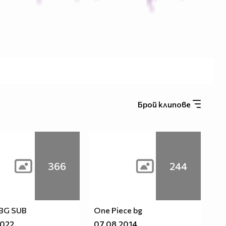
Брой клипове
366
244
 BG SUB
One Piece bg
2022
07.08.2014