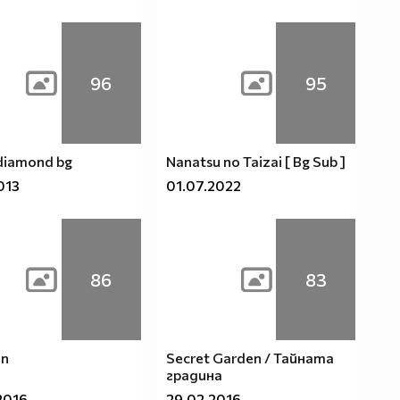
96
95
 diamond bg
Nanatsu no Taizai [ Bg Sub ]
013
01.07.2022
86
83
en
Secret Garden / Тайната
градина
2016
29.02.2016