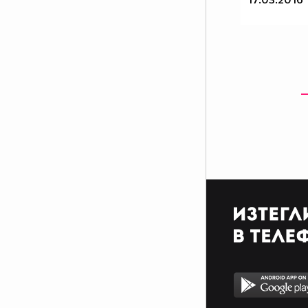
3 годишните: "Мамо, обичам
те!". 14 годишните: "Мамо,
говори си!." 16г: "Моята майка е
толкова досадна!" 18 г: "Искам
да се махна от тази къща." 25 г: