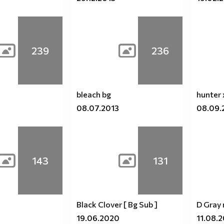
239
236
bleach bg
hunter 
08.07.2013
08.09.
143
131
Black Clover [ Bg Sub ]
D Gray
19.06.2020
11.08.