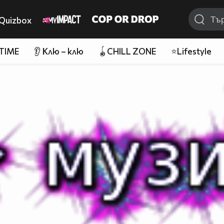
Quizbox
 TIME
👂 Клю – клю
🪀CHILL ZONE
⭐Lifestyle