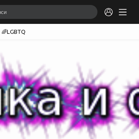
🌈LGBTQ