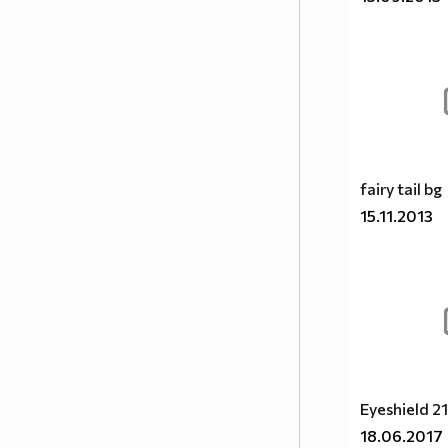
формата на сериал, включващ
драма, фантастика, комедия,
романтика. Единствената
разлика между игралните
сериали и анимето е, че анимето
е нарисувано... Ако подкрепяш
тази теза, може да копнеш това
в профилчето си
fairy tail bg
Фен на аниметата се родих,
фен на аниметата ще умра,
15.11.2013
и от гроба ще крещя
АНИМЕТАТА СА ВЪРХА!!!
:D
" />
♀+♀=♥ ПОЛЪТ
Eyeshield 21
♂+♂=♥ НЕ Е ОТ
18.06.2017
♂+♀=♥ ЗНАЧЕНИЕ