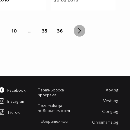
10
...
35
36
Партньорска
Abv.bg
Facebook
програма
Vesti.bg
Instagram
Политика за
поверителност
Gong.bg
TikTok
Поверителност
Оhnamama.bg