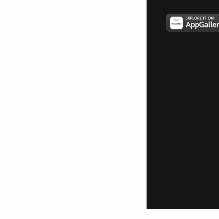
"Мамо, ти беше права." 30 год: "
Искам да се върна в къщата на
мама." 50г: "Не искам да те
загубя мамо." 70 г:" Аз
ще...се...откажа от всичко ...само
...майка ми да е тук, ...с мен."
Имаме само една майка !!!
Сложете това в описанието си,
ако държите на своята майкa