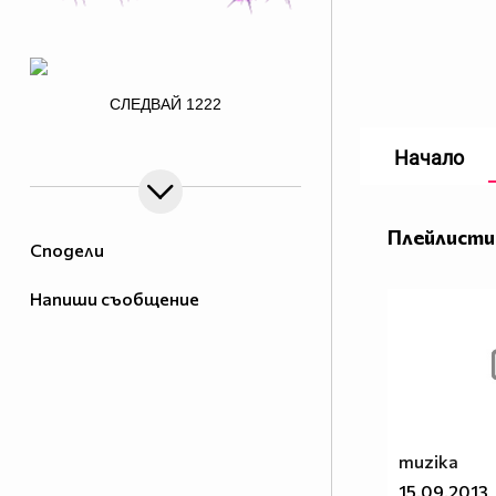
/>
СЛЕДВАЙ
1222
Начало
заповядайте в Аниме - музика и
филми
Плейлисти
Сподели
http://i.imgur.com/jnmLQMT.png
Напиши съобщение
1% от населението МРАЗИ
Аниметата.Ако ти си от тези 99%
които ги харесват сложи това в
профила си.
Анимето се води за детски
филм,така ли? Да бе,да!
muzika
Анимето е игрален филм под
15.09.2013