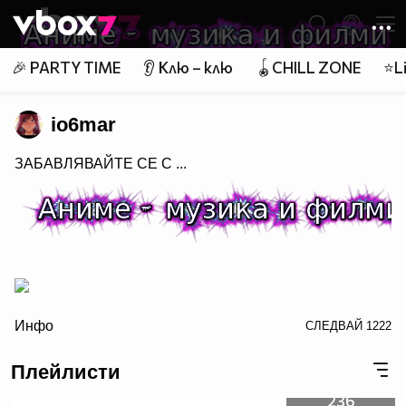
Member of
👾
🎉 PARTY TIME
👂 Клю – клю
🪀CHILL ZONE
⭐Li
io6mar
ЗАБАВЛЯВАЙТЕ СЕ С ...
/>
Инфо
СЛЕДВАЙ
1222
Плейлисти
заповядайте в Аниме - музика и филми
236