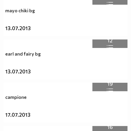
независимо дали хората са от един и същи пол.
mayo chiki bg
Любовта е Любов!
:D :D :D
Заповядаите тук :http://vbox7.com/groups/f38ae2aa224b
13.07.2013
Аниме и музика всеки ден :P :D
12
earl and fairy bg
13.07.2013
19
campione
17.07.2013
16