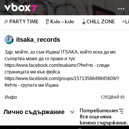
Member of
👾
🎉 PARTY TIME
👂 Клю – клю
🪀CHILL ZONE
⭐Li
itsaka_records
Здр. мойте, аз съм Ицака/ ITSAKA, който иска да ме
съпортва може да го прави и тук:
https://www.facebook.com/itsakamc/?fref=ts - следи
страницата ми във фейса
https://www.facebook.com/groups/1571358649845609/?
fref=ts - групата ми Ицака
/>
Инфо
СЛЕДВАЙ
83
https://www.youtube.com/channel/UCFYlxEuaSSSLBaFv2q
Q - канал в тубата
Потребителят
Лично съдържание
https://soundcloud.com/itsaka84/datqamr62xdr - слушай и
все още няма
в саундклауд
качено съдържание.