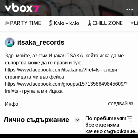
Member of
👾
🎉 PARTY TIME
👂 Клю – клю
🪀CHILL ZONE
⭐Li
itsaka_records
Здр. мойте, аз съм Ицака/ ITSAKA, който иска да ме
съпортва може да го прави и тук:
https://www.facebook.com/itsakamc/?fref=ts - следи
страницата ми във фейса
https://www.facebook.com/groups/1571358649845609/?
fref=ts - групата ми Ицака
/>
Инфо
СЛЕДВАЙ
83
https://www.youtube.com/channel/UCFYlxEuaSSSLBaFv2q
Q - канал в тубата
Потребителят
Лично съдържание
https://soundcloud.com/itsaka84/datqamr62xdr - слушай и
все още няма
в саундклауд
качено съдържание.