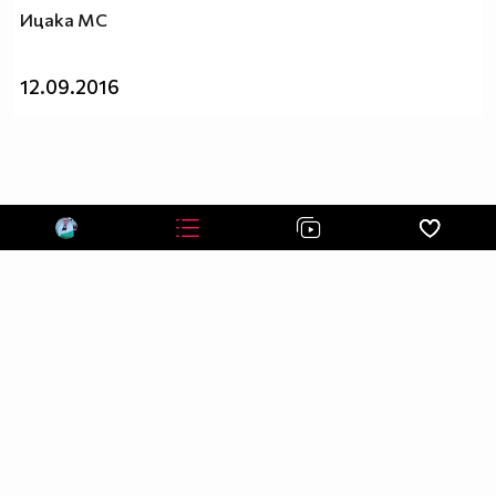
https://www.youtube.com/watch?v=bDp1sJ59vzA
Ицака МС
12.09.2016