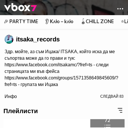
Member of
👾
🎉 PARTY TIME
👂 Клю – клю
🪀CHILL ZONE
⭐Li
itsaka_records
Здр. мойте, аз съм Ицака/ ITSAKA, който иска да ме
съпортва може да го прави и тук:
https://www.facebook.com/itsakamc/?fref=ts - следи
страницата ми във фейса
https://www.facebook.com/groups/1571358649845609/?
fref=ts - групата ми Ицака
/>
Инфо
СЛЕДВАЙ
83
https://www.youtube.com/channel/UCFYlxEuaSSSLBaFv2q
Q - канал в тубата
Плейлисти
https://soundcloud.com/itsaka84/datqamr62xdr - слушай и
в саундклауд
72