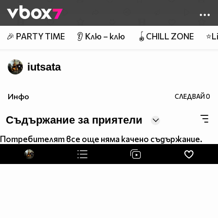
Member of
👾
🎉 PARTY TIME
👂 Клю – клю
🪀CHILL ZONE
⭐Li
iutsata
Инфо
СЛЕДВАЙ
0
Съдържание за приятели
Потребителят все още няма качено съдържание.