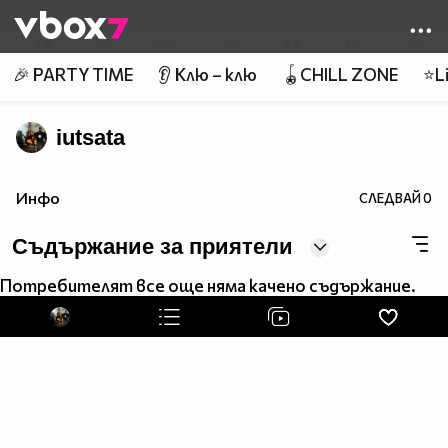
Member of
👾
🎉 PARTY TIME
👂 Клю – клю
🪀CHILL ZONE
⭐Li
iutsata
Инфо
СЛЕДВАЙ
0
Съдържание за приятели
Потребителят все още няма качено съдържание.