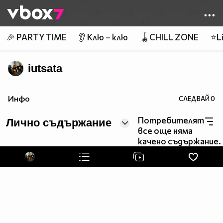
Member of
👾
🎉 PARTY TIME
👂 Клю – клю
🪀CHILL ZONE
⭐Li
iutsata
Инфо
СЛЕДВАЙ
0
Потребителят
Лично съдържание
все още няма
качено съдържание.