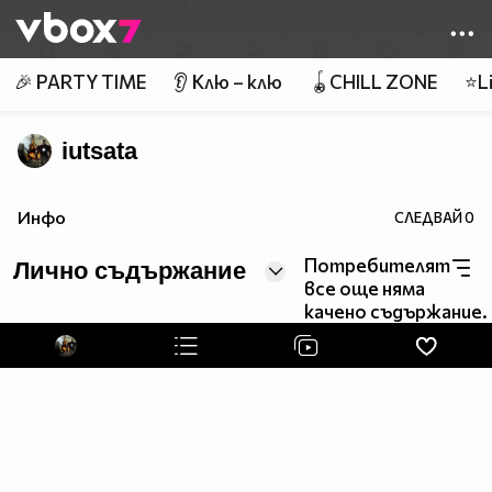
Member of
👾
🎉 PARTY TIME
👂 Клю – клю
🪀CHILL ZONE
⭐Li
iutsata
Инфо
СЛЕДВАЙ
0
Потребителят
Лично съдържание
все още няма
качено съдържание.