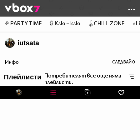
Member of
👾
🎉 PARTY TIME
👂 Клю – клю
🪀CHILL ZONE
⭐Li
iutsata
Инфо
СЛЕДВАЙ
0
Потребителят все още няма
Плейлисти
плейлисти.