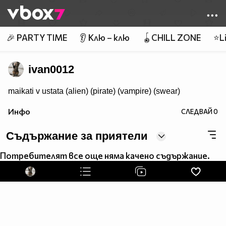
Member of
👾
🎉 PARTY TIME
👂 Клю – клю
🪀CHILL ZONE
⭐Li
ivan0012
maikati v ustata (alien) (pirate) (vampire) (swear)
Инфо
СЛЕДВАЙ
0
Съдържание за приятели
Потребителят все още няма качено съдържание.