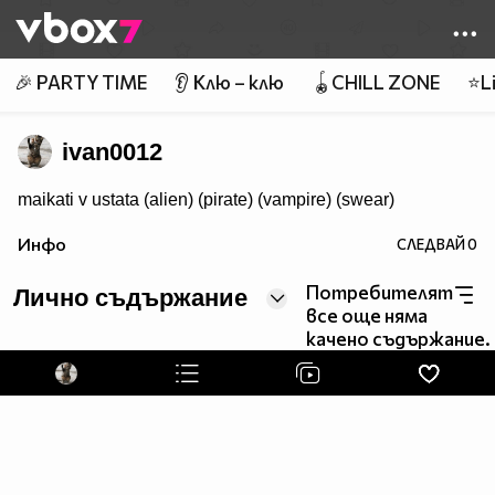
Member of
👾
🎉 PARTY TIME
👂 Клю – клю
🪀CHILL ZONE
⭐Li
ivan0012
maikati v ustata (alien) (pirate) (vampire) (swear)
Инфо
СЛЕДВАЙ
0
Потребителят
Лично съдържание
все още няма
качено съдържание.