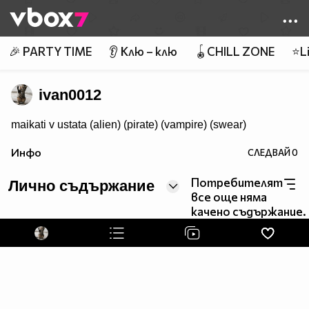
Member of
👾
🎉 PARTY TIME
👂 Клю – клю
🪀CHILL ZONE
⭐Li
ivan0012
maikati v ustata (alien) (pirate) (vampire) (swear)
Инфо
СЛЕДВАЙ
0
Потребителят
Лично съдържание
все още няма
качено съдържание.