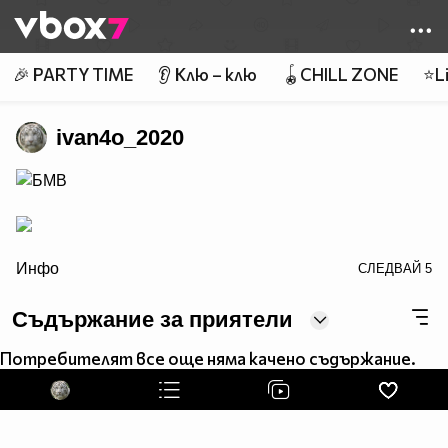
Member of
👾
🎉 PARTY TIME
👂 Клю – клю
🪀CHILL ZONE
⭐Li
ivan4o_2020
border="0" alt="LoveMyProfile.com - Profile
Инфо
СЛЕДВАЙ
5
Counters">
LoveMyProfile.com
Съдържание за приятели
Потребителят все още няма качено съдържание.