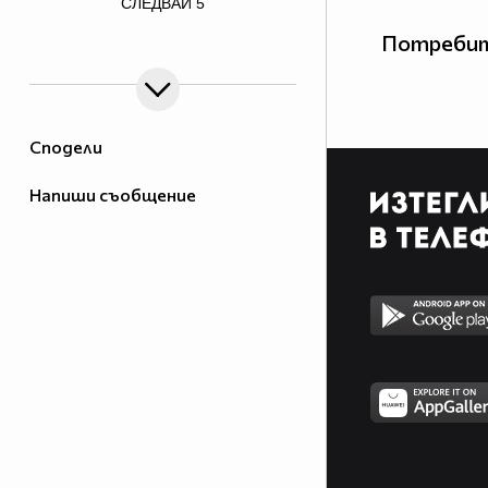
СЛЕДВАЙ
5
alt="LoveMyProfile.com - Profile
Потребит
Counters">
LoveMyProfile.com
Сподели
Напиши съобщение