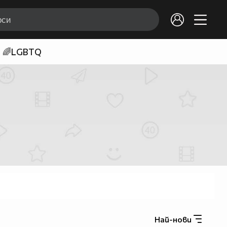
🌈LGBTQ
Най-нови