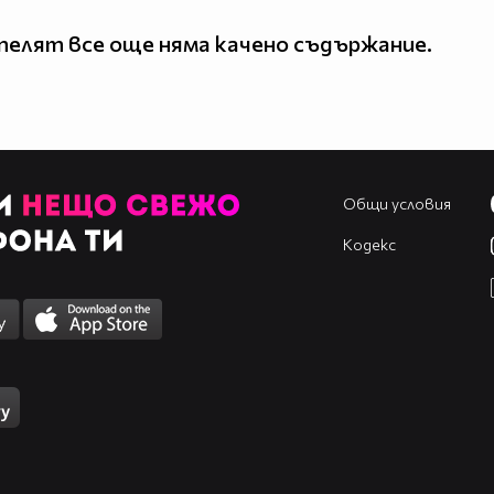
елят все още няма качено съдържание.
Общи условия
Кодекс