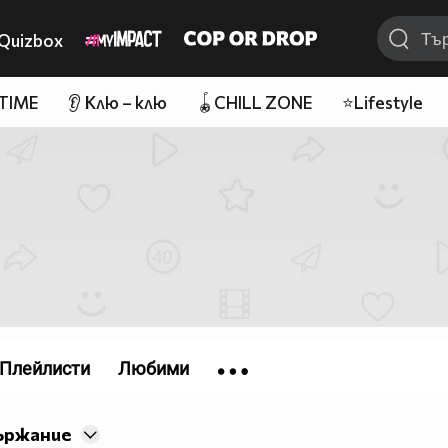
Quizbox
 TIME
👂 Клю – клю
🪀CHILL ZONE
⭐Lifestyle
Плейлисти
Любими
ържание