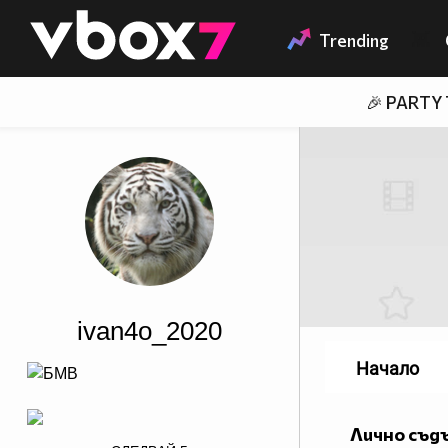
Member of
👾
Trending
🎉 PARTY
ivan4o_2020
Начало
Лично съд
border="0"