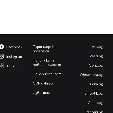
Партньорска
Abv.bg
Facebook
програма
Vesti.bg
Instagram
Политика за
поверителност
Gong.bg
TikTok
Поверителност
Оhnamama.bg
GDPR Инфо
Edna.bg
Известия
Sinoptik.bg
Grabo.bg
Pariteni.bg