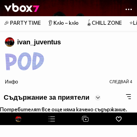
Member of
👾
🎉 PARTY TIME
👂 Клю – клю
🪀CHILL ZONE
⭐Li
ivan_juventus
Инфо
СЛЕДВАЙ
4
src="http://dl3.glitter-graphics.net/empty.gif">
Съдържание за приятели
Потребителят все още няма качено съдържание.