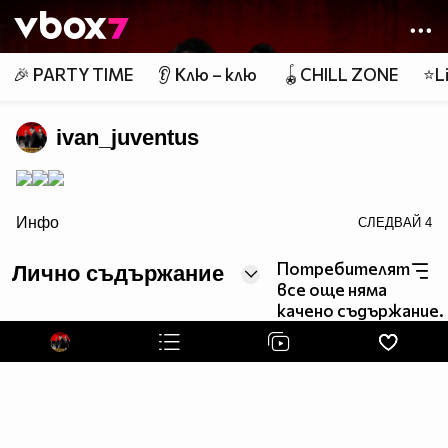
Member of
👾
🎉 PARTY TIME
👂 Клю – клю
🪀CHILL ZONE
⭐Li
ivan_juventus
src="http://dl3.glitter-graphics.net/empty.gif">
Инфо
СЛЕДВАЙ
4
Потребителят
Лично съдържание
все още няма
качено съдържание.