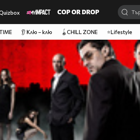
Quizbox
 TIME
👂 Клю – клю
🪀CHILL ZONE
⭐Lifestyle