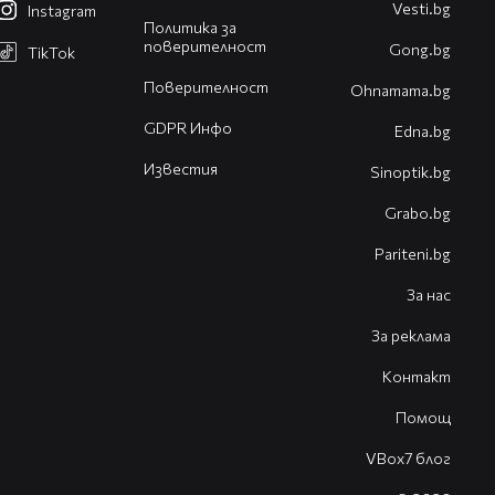
Vesti.bg
Instagram
Политика за
поверителност
Gong.bg
TikTok
Поверителност
Оhnamama.bg
GDPR Инфо
Edna.bg
Известия
Sinoptik.bg
Grabo.bg
Pariteni.bg
За нас
За реклама
Контакт
Помощ
VBox7 блог