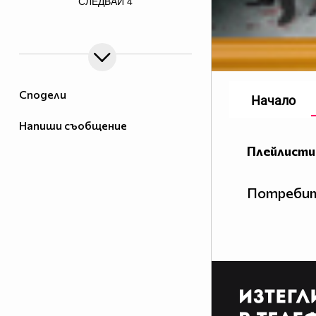
СЛЕДВАЙ
4
graphics.net/empty.gif">
Сподели
Начало
Напиши съобщение
Плейлисти
Потребит