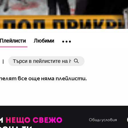
Плейлисти
Любими
|
елят все още няма плейлисти.
Общи условия