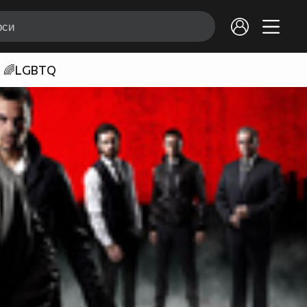
🌈LGBTQ