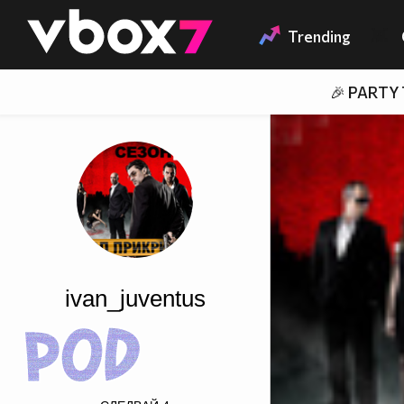
Member of
👾
Trending
🎉 PARTY
ivan_juventus
src="http://dl3.glitter-