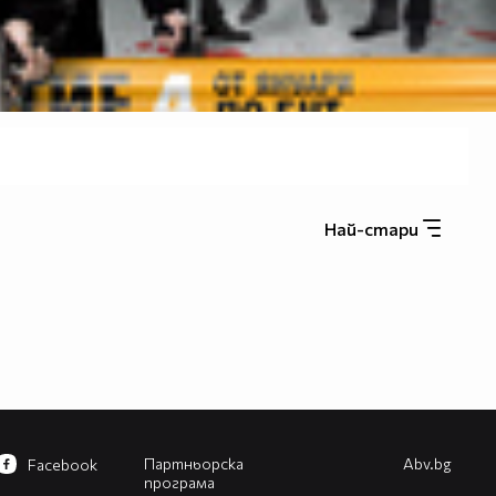
Най-стари
Партньорска
Abv.bg
Facebook
програма