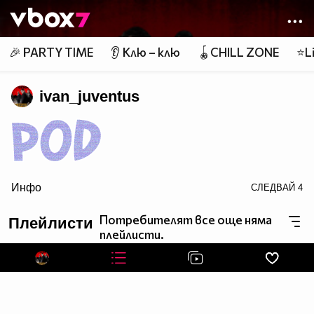
Member of
👾
🎉 PARTY TIME
👂 Клю – клю
🪀CHILL ZONE
⭐Li
ivan_juventus
Инфо
СЛЕДВАЙ
4
src="http://dl3.glitter-graphics.net/empty.gif">
Потребителят все още няма
Плейлисти
плейлисти.