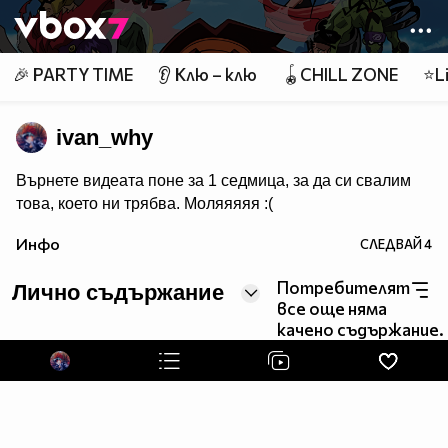
Member of
👾
🎉 PARTY TIME
👂 Клю – клю
🪀CHILL ZONE
⭐Li
ivan_why
Върнете видеата поне за 1 седмица, за да си свалим
това, което ни трябва. Mоляяяяя :(
Инфо
СЛЕДВАЙ
4
Потребителят
Лично съдържание
все още няма
качено съдържание.