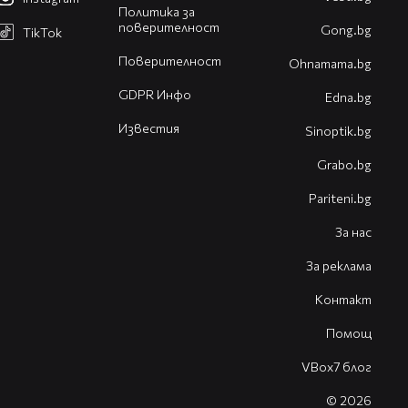
Политика за
поверителност
Gong.bg
TikTok
Поверителност
Оhnamama.bg
GDPR Инфо
Edna.bg
Известия
Sinoptik.bg
Grabo.bg
Pariteni.bg
За нас
За реклама
Контакт
Помощ
VBox7 блог
© 2026