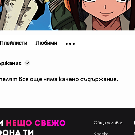
Плейлисти
Любими
ържание
елят все още няма качено съдържание.
Общи условия
Кодекс