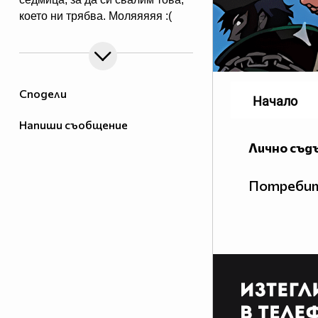
което ни трябва. Mоляяяяя :(
Сподели
Начало
Напиши съобщение
Лично съд
Потребит