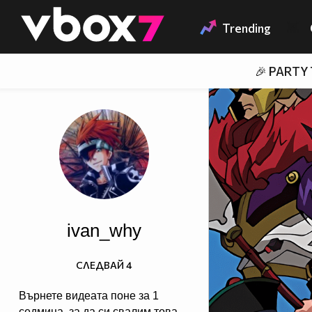
Member of
👾
Trending
🎉 PARTY
ivan_why
СЛЕДВАЙ
4
Върнете видеата поне за 1
седмица, за да си свалим това,