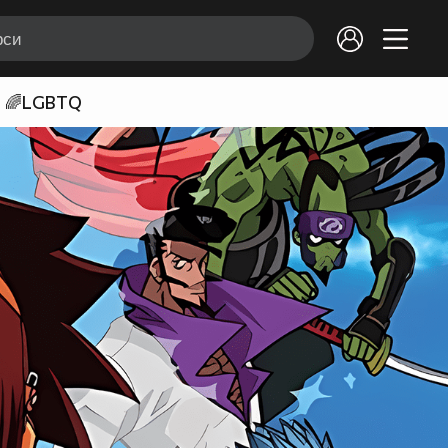
🌈LGBTQ