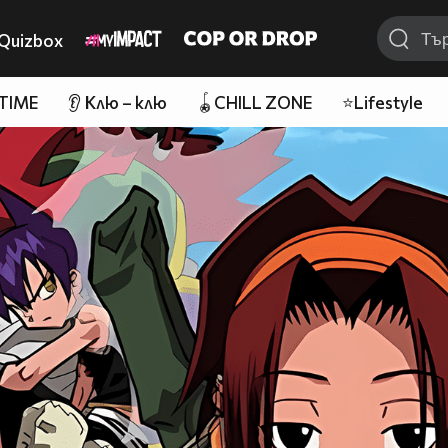
Quizbox
 TIME
👂 Клю – клю
🪀CHILL ZONE
⭐Lifestyle