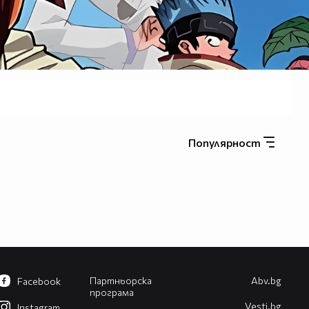
Популярност
Партньорска
Abv.bg
Facebook
програма
Vesti.bg
Instagram