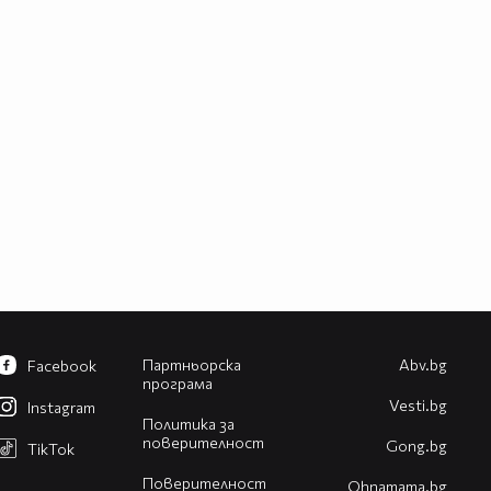
Партньорска
Abv.bg
Facebook
програма
Vesti.bg
Instagram
Политика за
поверителност
Gong.bg
TikTok
Поверителност
Оhnamama.bg