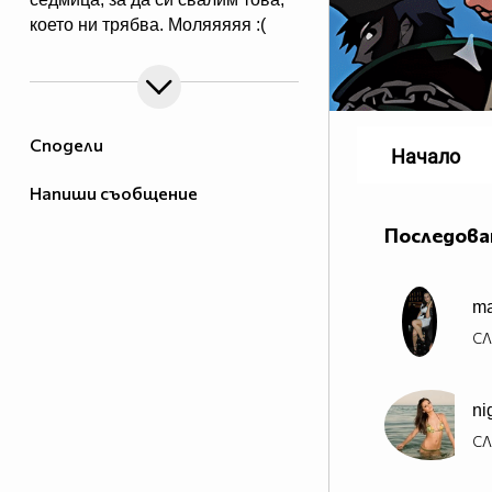
което ни трябва. Mоляяяяя :(
Сподели
Начало
Напиши съобщение
Последова
ma
СЛ
ni
СЛ