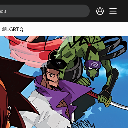
🌈LGBTQ