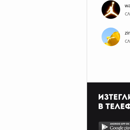
wa
СЛ
zi
СЛ