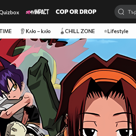
Quizbox
 TIME
👂 Клю – клю
🪀CHILL ZONE
⭐Lifestyle