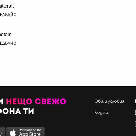
ittcraft
ЕДВАЙ
0
notom
ЕДВАЙ
8
Общи условия
Кодекс