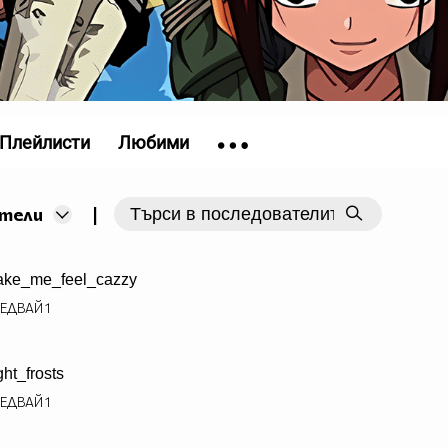
Плейлисти
Любими
|
тели
ke_me_feel_cazzy
ЕДВАЙ
1
ght_frosts
ЕДВАЙ
1