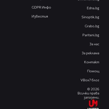
GDPR Инфо
Edna.bg
Известия
Sinoptik.bg
Grabo.bg
Pariteni.bg
За нас
За реклама
Контакт
Помощ
VBox7 блог
© 2026
Всички права
запазени.