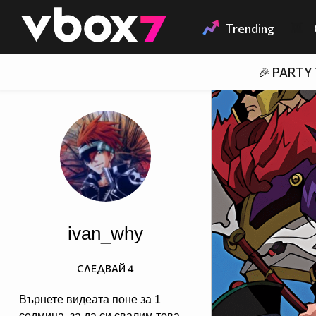
Member of
👾
Trending
🎉 PARTY
ivan_why
СЛЕДВАЙ
4
Върнете видеата поне за 1
седмица, за да си свалим това,