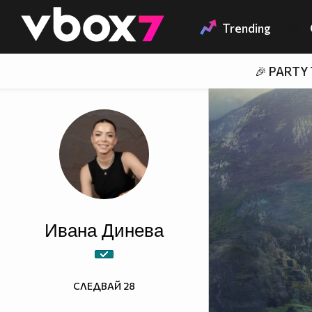
Member of
👾
Trending
🎉 PARTY
Ивана Динева
СЛЕДВАЙ
28