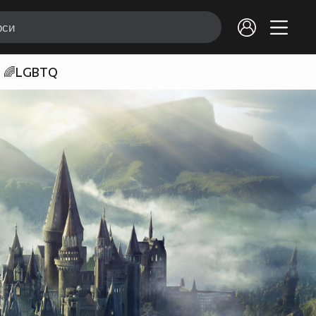
🌈LGBTQ