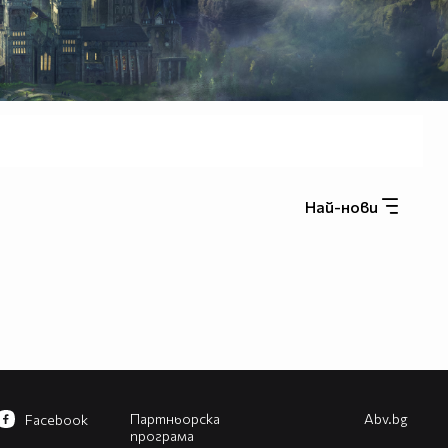
Най-нови
Партньорска
Abv.bg
Facebook
програма