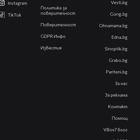
Vesti.bg
Instagram
Политика за
поверителност
Gong.bg
TikTok
Поверителност
Оhnamama.bg
GDPR Инфо
Edna.bg
Известия
Sinoptik.bg
Grabo.bg
Pariteni.bg
За нас
За реклама
Контакт
Помощ
VBox7 блог