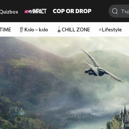
Quizbox
 TIME
👂 Клю – клю
🪀CHILL ZONE
⭐Lifestyle