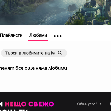
Плейлисти
Любими
елят все още няма любими
Общи условия