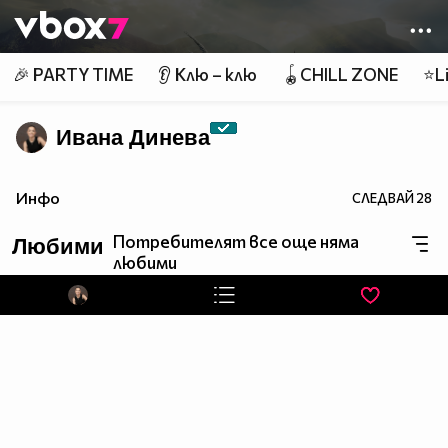
Member of
👾
🎉 PARTY TIME
👂 Клю – клю
🪀CHILL ZONE
⭐Li
Ивана Динева
Инфо
СЛЕДВАЙ
28
Потребителят все още няма
Любими
любими