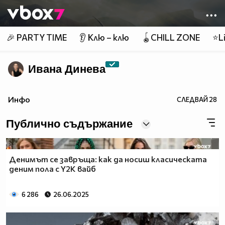
Member of
👾
🎉 PARTY TIME
👂 Клю – клю
🪀CHILL ZONE
⭐Li
Ивана Динева
Инфо
СЛЕДВАЙ
28
Публично съдържание
Денимът се завръща: как да носиш класическата
деним пола с Y2K вайб
6 286
26.06.2025