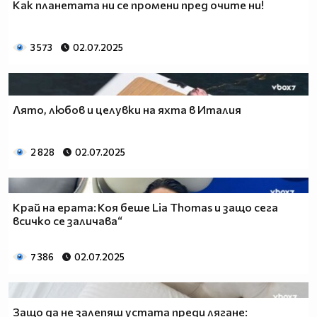
Как планетата ни се промени пред очите ни!
3 573
02.07.2025
Лято, любов и целувки на яхта в Италия
2 828
02.07.2025
Край на ерата: Коя беше Lia Thomas и защо сега
всичко се заличава“
7 386
02.07.2025
Защо да не залепяш устата преди лягане: