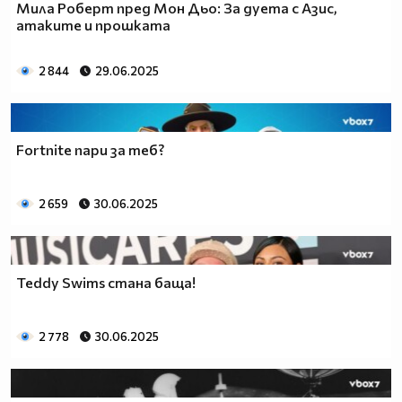
Мила Роберт пред Мон Дьо: За дуета с Азис,
атаките и прошката
2 844
29.06.2025
Fortnite пари за теб?
2 659
30.06.2025
Teddy Swims станa баща!
2 778
30.06.2025