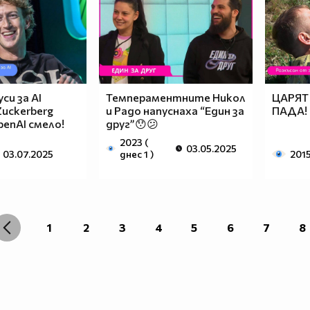
си за AI
Темпераментните Никол
ЦАРЯТ
uckerberg
и Радо напуснаха “Един за
ПАДА!
enAI смело!
друг”😯😕
2023 (
03.05.2025
03.07.2025
днес 1 )
201
1
2
3
4
5
6
7
8