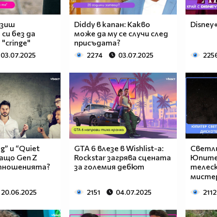
азиш
Diddy в капан: Какво
Disney+
си без да
може да му се случи след
"cringe"
присъдата?
03.07.2025
2274
03.07.2025
225
g” и “Quiet
GTA 6 влезе в Wishlist-а:
Светли
Защо Gen Z
Rockstar загрява сцената
Юпите
отношенията?
за големия дебют
телес
мистер
20.06.2025
2151
04.07.2025
2112