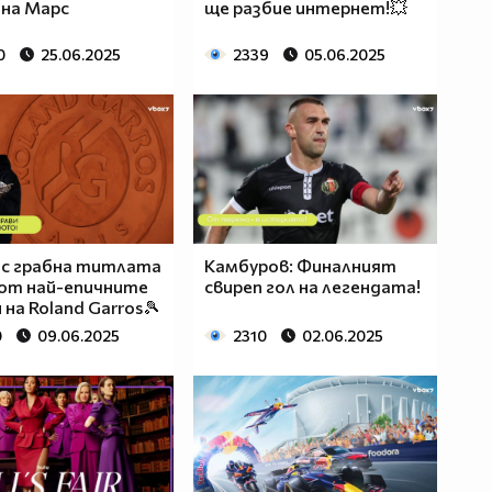
 на Марс
ще разбие интернет!💥
0
25.06.2025
2339
05.06.2025
ас грабна титлата
Камбуров: Финалният
 от най-епичните
свиреп гол на легендата!
 на Roland Garros🎾
0
09.06.2025
2310
02.06.2025