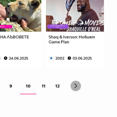
 НА ЛЪВОВЕТЕ
Shaq & Iverson: Новият
Game Plan
5
24.06.2025
2002
03.06.2025
9
10
11
12