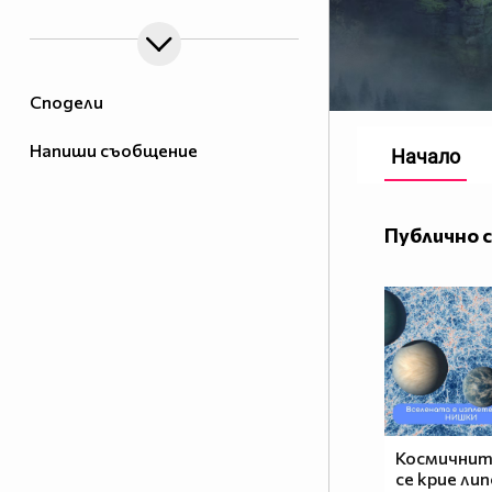
Сподели
Напиши съобщение
Начало
Публично 
Космичнит
се крие ли