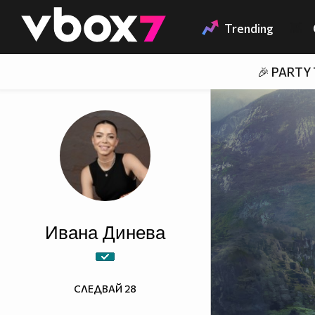
Member of
👾
Trending
🎉 PARTY
Ивана Динева
СЛЕДВАЙ
28