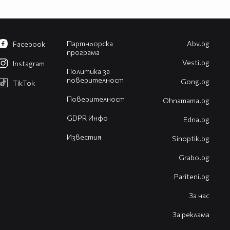
Партньорска
Abv.bg
Facebook
програма
Vesti.bg
Instagram
Политика за
поверителност
Gong.bg
TikTok
Поверителност
Оhnamama.bg
GDPR Инфо
Edna.bg
Известия
Sinoptik.bg
Grabo.bg
Pariteni.bg
За нас
За реклама