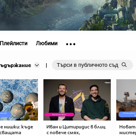
Плейлисти
Любими
съдържание
|
е нишки: къде
Иван и Цитиридис в блиц
Новата
псващата
с повече смях,
мисте