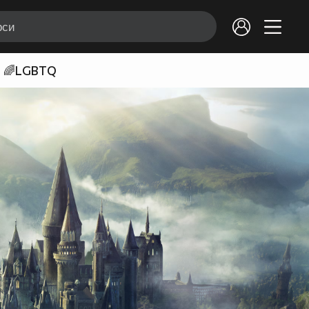
🌈LGBTQ