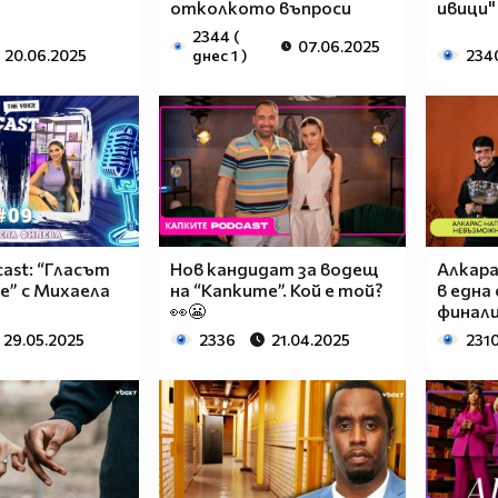
отколкото въпроси
ивици"
2344 (
07.06.2025
20.06.2025
днес 1 )
234
cast: “Гласът
Нов кандидат за водещ
Алкар
е” с Михаела
на “Капките”. Кой е той?
в една
👀😬
финали
29.05.2025
2336
21.04.2025
231