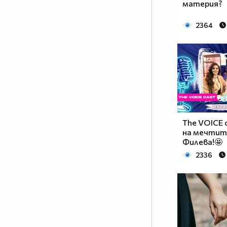
материя?
2364
The VOICE 
на мечтит
Филева!🤩
2336