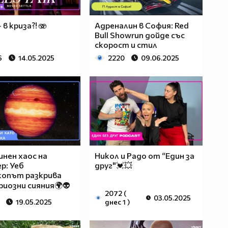
 в криза?! 🫨
Адреналин в София: Red
Bull Showrun дойде със
скорост и стил
6
14.05.2025
2220
09.06.2025
нен хаос на
Никол и Радо от “Един за
р: Уеб
друг"💓💥
копът разкрива
иозни сияния🌍👽
2072 (
03.05.2025
19.05.2025
днес 1 )