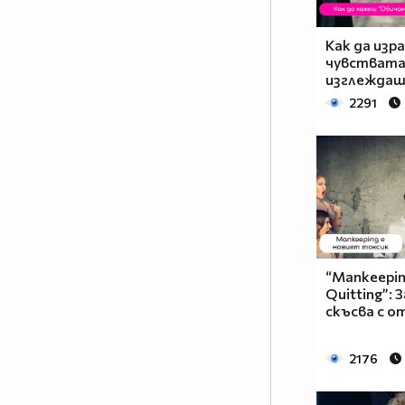
Как да изр
чувствата 
изглеждаш 
2291
“Mankeepin
Quitting”: 
скъсва с 
2176