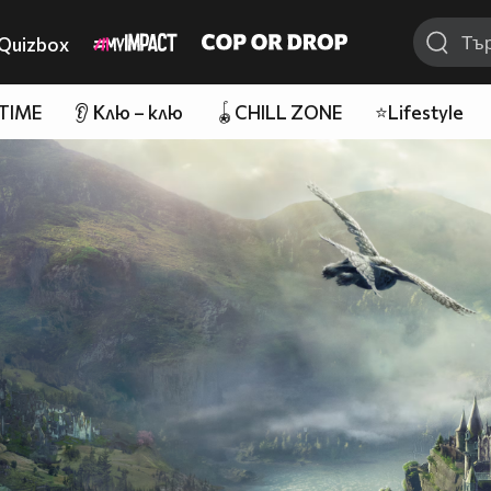
Quizbox
 TIME
👂 Клю – клю
🪀CHILL ZONE
⭐Lifestyle