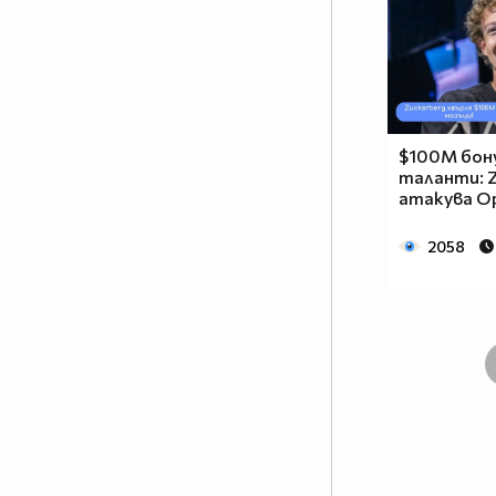
$100M бону
таланти: Z
атакува Op
2058