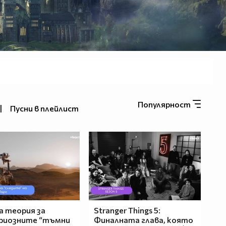
Популярност
|
Пусни в плейлист
 теория за
Stranger Things 5:
риозните “тъмни
Финалната глава, която