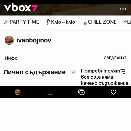
Member of
👾
🎉 PARTY TIME
👂 Клю – клю
🪀CHILL ZONE
⭐Li
ivanbojinov
Инфо
СЛЕДВАЙ
12
Потребителят
Лично съдържание
все още няма
качено съдържание.