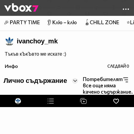
Member of
👾
🎉 PARTY TIME
👂 Клю – клю
🪀CHILL ZONE
⭐Li
ivanchoy_mk
Тъкъв кЪкЪвто ме искате :)
Инфо
СЛЕДВАЙ
0
Потребителят
Лично съдържание
все още няма
качено съдържание.