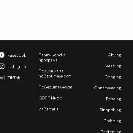
Партньорска
Abv.bg
Facebook
програма
Vesti.bg
Instagram
Политика за
поверителност
Gong.bg
TikTok
Поверителност
Оhnamama.bg
GDPR Инфо
Edna.bg
Известия
Sinoptik.bg
Grabo.bg
Pariteni.bg