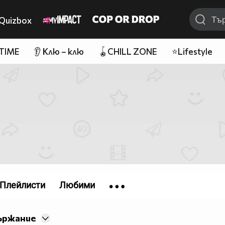
Quizbox
 TIME
👂 Клю – клю
🪀CHILL ZONE
⭐Lifestyle
Плейлисти
Любими
ържание