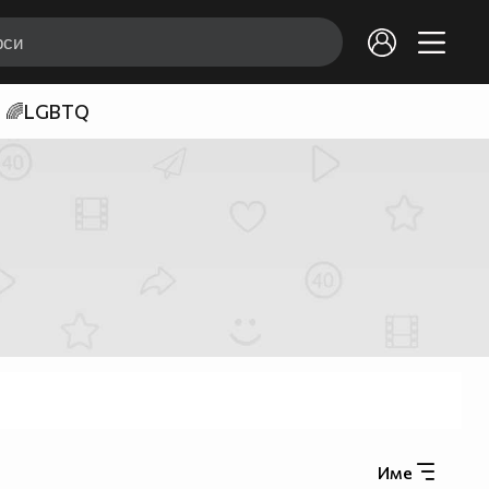
🌈LGBTQ
Име