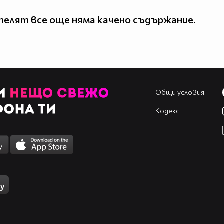
елят все още няма качено съдържание.
Общи условия
Кодекс