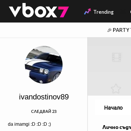
Member of
👾
Trending
🎉 PARTY
ivandostinov89
Начало
СЛЕДВАЙ
23
da imamgi :D :D :D ;)
Лично съд