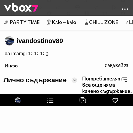
Member of
👾
🎉 PARTY TIME
👂 Клю – клю
🪀CHILL ZONE
⭐Li
ivandostinov89
da imamgi :D :D :D ;)
Инфо
СЛЕДВАЙ
23
Потребителят
Лично съдържание
все още няма
качено съдържание.