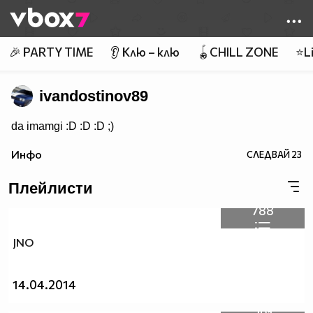
Member of
👾
🎉 PARTY TIME
👂 Клю – клю
🪀CHILL ZONE
⭐Li
ivandostinov89
da imamgi :D :D :D ;)
Инфо
СЛЕДВАЙ
23
Плейлисти
788
JNO
14.04.2014