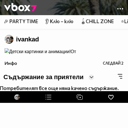
Member of
👾
🎉 PARTY TIME
👂 Клю – клю
🪀CHILL ZONE
⭐Li
ivankad
От
Бис.БГ
Инфо
СЛЕДВАЙ
2
Съдържание за приятели
Потребителят все още няма качено съдържание.