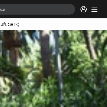
🌈LGBTQ