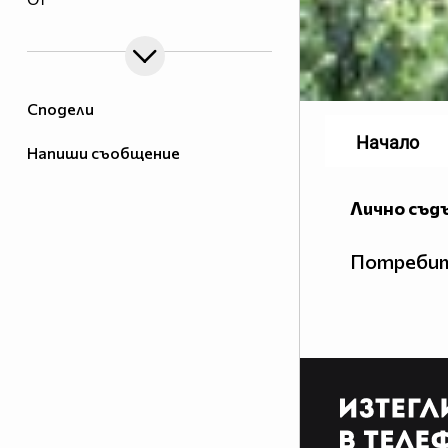
Бис.БГ
Сподели
Начало
Напиши съобщение
Лично съд
Потребит