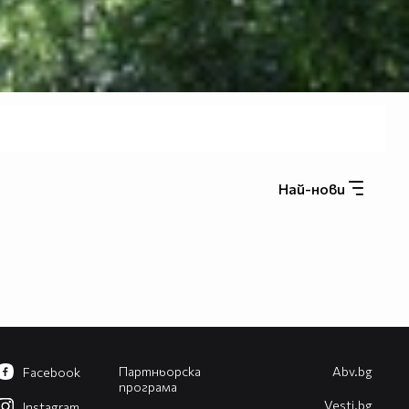
Най-нови
Партньорска
Abv.bg
Facebook
програма
Vesti.bg
Instagram