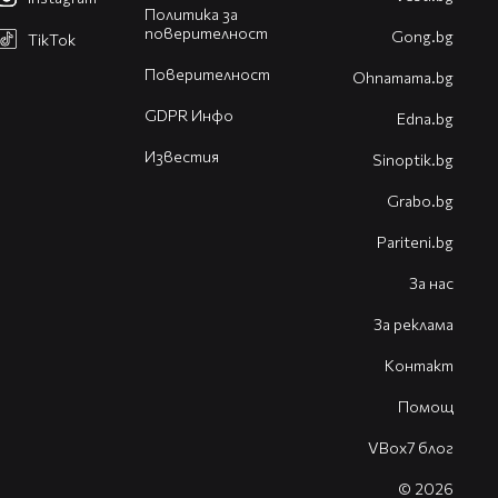
Политика за
поверителност
Gong.bg
TikTok
Поверителност
Оhnamama.bg
GDPR Инфо
Edna.bg
Известия
Sinoptik.bg
Grabo.bg
Pariteni.bg
За нас
За реклама
Контакт
Помощ
VBox7 блог
© 2026