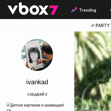
Member of
👾
Trending
🎉 PARTY
ivankad
СЛЕДВАЙ
2
От