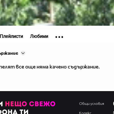
Плейлисти
Любими
ържание
елят все още няма качено съдържание.
Общи условия
Кодекс