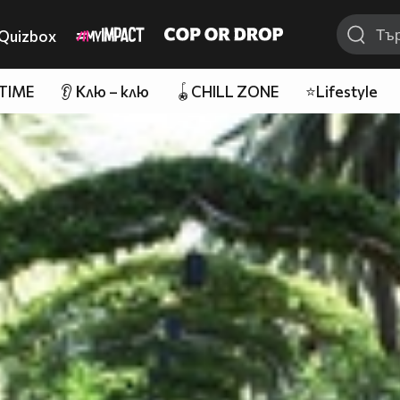
Quizbox
 TIME
👂 Клю – клю
🪀CHILL ZONE
⭐Lifestyle