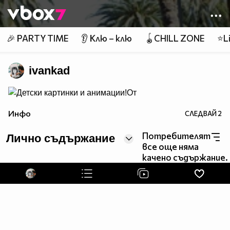
Member of
👾
🎉 PARTY TIME
👂 Клю – клю
🪀CHILL ZONE
⭐Li
ivankad
От
Бис.БГ
Инфо
СЛЕДВАЙ
2
Потребителят
Лично съдържание
все още няма
качено съдържание.