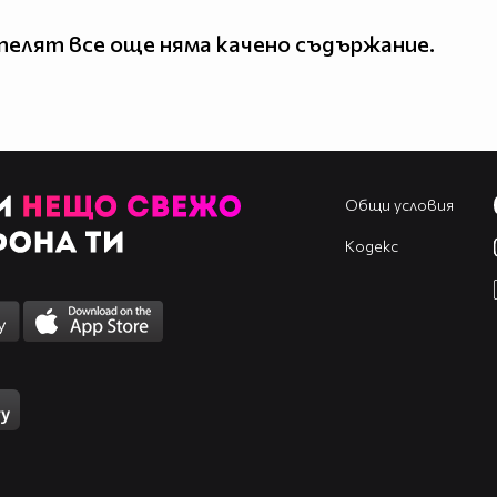
елят все още няма качено съдържание.
Общи условия
Кодекс