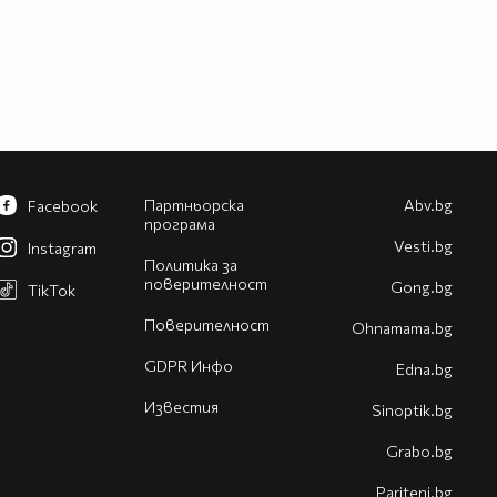
Партньорска
Abv.bg
Facebook
програма
Vesti.bg
Instagram
Политика за
поверителност
Gong.bg
TikTok
Поверителност
Оhnamama.bg
GDPR Инфо
Edna.bg
Известия
Sinoptik.bg
Grabo.bg
Pariteni.bg