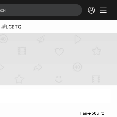
🌈LGBTQ
Най-нови