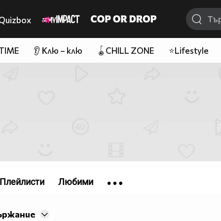
Quizbox
 TIME
👂 Клю – клю
🪀CHILL ZONE
⭐Lifestyle
Плейлисти
Любими
ържание