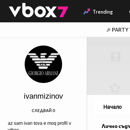
Member of
👾
Trending
🎉 PARTY
ivanmizinov
Начало
СЛЕДВАЙ
0
az sam ivan tova e moq profil v
Лично съд
vibox